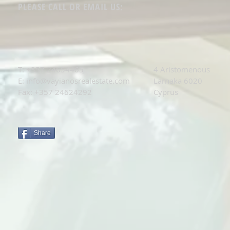
PLEASE CALL OR EMAIL US:
T: +
357 24654465
4 Aristomenous
E:
info@vayianosrealestate.com
Larnaka 6020
Fax: +357 24624292
Cyprus
Share