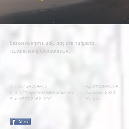
Επικοινωνήστε μαζί μας στα τμήματα
πωλήσεων ή ενοικιάσεων.
T: +
357 24654465
Αριστομένους 4
E:
info@vayianosrealestate.com
Λάρνακα 6020
Fax: +357 24624292
Κύπρος
Share