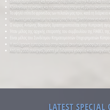
Δίνουμε αμερόληπτες και πρακτικές συμβουλές για την Κύπρο και το εξ
Αξιολογούμε τις ανάγκες και τις απαιτήσεις σας για να βρείτε ακίνητα
Το υψηλό επίπεδο φροντίδας των πελατών μας πριν, κατά τη διάρκεια 
Οι γνώσεις μας σχετικά με τις αγορές σας θα σας βοηθήσουν να κάνετε 
Ο κύριος Αντώνης Βαγιανός δραστηριοποιείται στην Κυπριακή αγο
Ήταν μέλος της αρχικής επιτροπής του συμβουλίου της FIABCI, της
Είναι μέλος του Συνδέσμου Κτηματομεσιτών Επιχειρηματιών Κύπρ
Η πολύχρονη εμπειρία του στην αγορά ακινήτων προσφέρει υπηρεσ
Από το 2000 συνεργαζόμαστε με διάφορα γραφεία και συνεργάτες 
LATEST SPECIAL