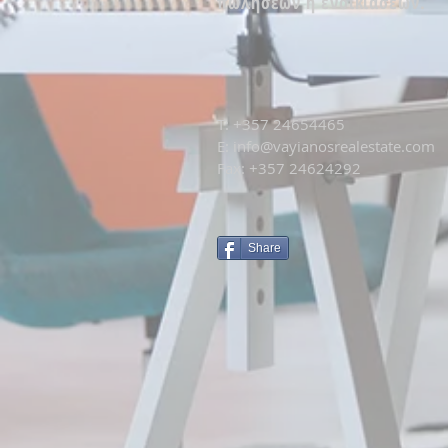
πωλήσεων ή ενοικιάσεων.
T: +
357 24654465
E:
info@vayianosrealestate.com
Fax: +357 24624292
Share