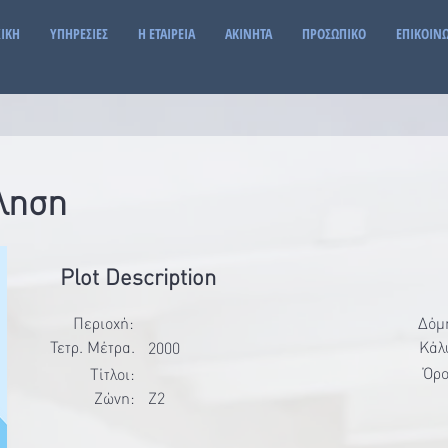
ΙΚΗ
ΥΠΗΡΕΣΙΕΣ
Η ΕΤΑΙΡΕΙΑ
ΑΚΙΝΗΤΑ
ΠΡΟΣΩΠΙΚΟ
ΕΠΙΚΟΙΝ
ληση
Plot Description
Περιοχή:
Δόμ
Τετρ. Μέτρα.
Κάλ
2000
Όρο
Τίτλοι:
Ζώνη:
Z2