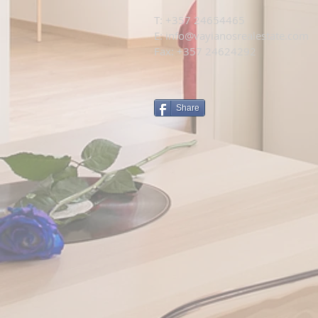
T: +
357 24654465
E:
info@vayianosrealestate.com
Fax: +357 24624292
Share