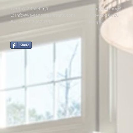
T: +
357 24654465
Αριστομένους 4
E:
info@vayianosrealestate.com
Λάρνακα 6020
Fax: +357 24624292
Κύπρος
Share