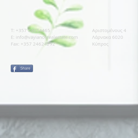
T: +
357 24654465
Αριστομένους 4
E:
info@vayianosrealestate.com
Λάρνακα 6020
Fax: +357 24624292
Κύπρος
Share