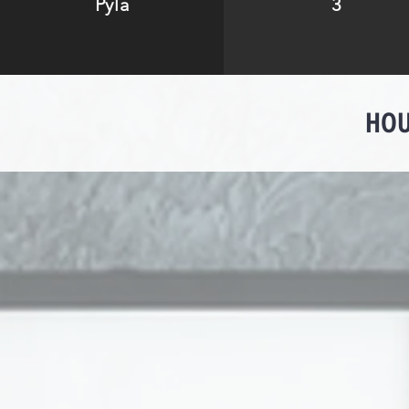
Pyla
3
HOU