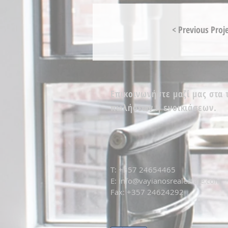
< Previous Proj
Επικοινωνήστε μαζί μας στα
πωλήσεων ή ενοικιάσεων.
T: +
357 24654465
E:
info@vayianosrealestate.com
Fax: +357 24624292