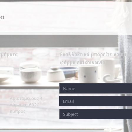
ect
 τμήματα
Εναλλακτικά μπορείτε να συμ
φόρμα επικοινωνίας.
Αριστομένους 4
Λάρνακα 6020
Κύπρος