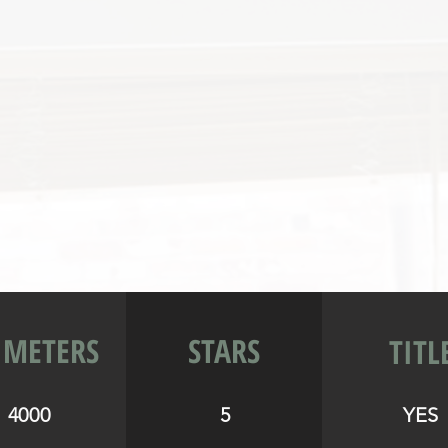
 METERS
STARS
TITL
4000
5
YES