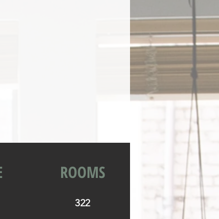
E
ROOMS
322