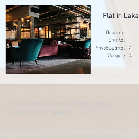
Flat in Lak
Περιοχή:
Έπιπλα:
Υπνοδωμάτια:
4
Όροφος:
4
TO CONTACT OUR RENTAL OR SALES TEAM
PLEASE CALL OR EMAIL US: