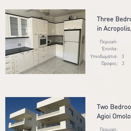
Three Bedr
in Acropolis
Περιοχή:
Έπιπλα:
Υπνοδωμάτια:
3
Όροφος:
2
Two Bedroo
Agioi Omolo
Περιοχή: