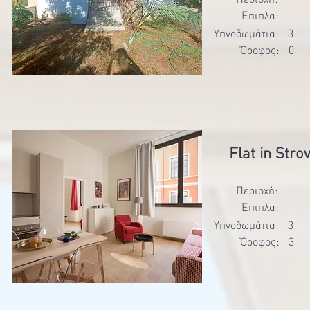
Έπιπλα:
Υπνοδωμάτια:
3
Όροφος:
0
Flat in Stro
Περιοχή:
Έπιπλα:
Υπνοδωμάτια:
3
Όροφος:
3