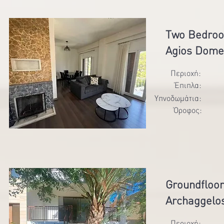
Two Bedroo
Agios Domet
Περιοχή:
Έπιπλα:
Υπνοδωμάτια:
Όροφος:
Groundfloor
Archaggelo
Περιοχή: