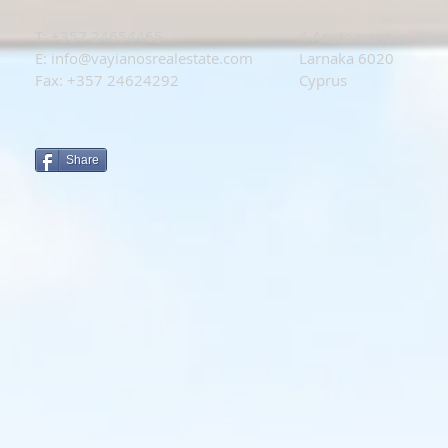
T: +
357 24654465
4 Aristomenous
E:
info@vayianosrealestate.com
Larnaka 6020
Fax: +357 24624292
Cyprus
Share